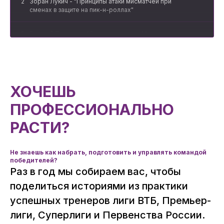
2
Зоран Лукич - "Принципы атаки мисматчей при
сменах в защите на пик-н-роллах"
3
Евгений Пашутин - "Сила в простоте. Методы и
решения, позволяющие доминировать в
качестве игры"
4
Евгений Горев и Денис Малинин - Стратегия
математических модулей (moneyball) для
ХОЧЕШЬ
успешной подготовки
ПРОФЕССИОНАЛЬНО
5
Денис Годлевский - скаутинг своей команды
РАСТИ?
после окончания матча
6
Ростислав Вергун - Преодоление трудностей в
Не знаешь как набрать, подготовить и управлять командой
построении команды
победителей?
Раз в год мы собираем вас, чтобы
7
Михаил Карпенко - Преимущество и открытые
поделиться историями из практики
броски. Повышение результативности в раннем
нападении
успешных тренеров лиги ВТБ, Премьер-
лиги, Суперлиги и Первенства России.
8
Сергей Мухаев - Построение процесса набора